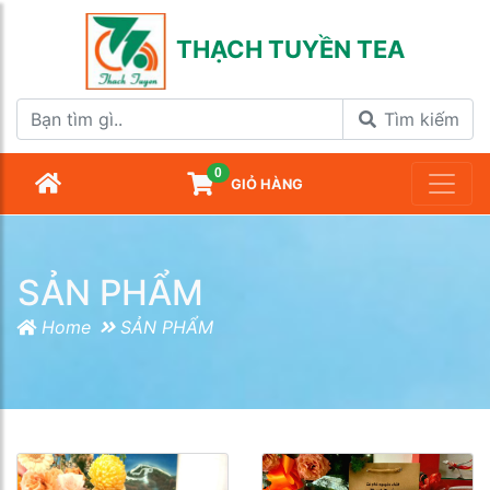
THẠCH TUYỀN TEA
Tìm kiếm
0
GIỎ HÀNG
SẢN PHẨM
Home
SẢN PHẨM