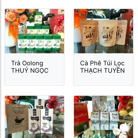
Trà Oolong
Cà Phê Túi Lọc
THUÝ NGỌC
THẠCH TUYỀN